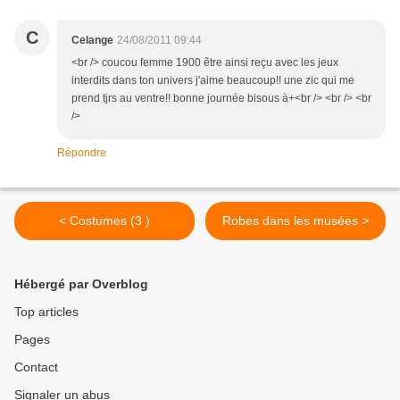
C
Celange
24/08/2011 09:44
<br /> coucou femme 1900 être ainsi reçu avec les jeux
interdits dans ton univers j'aime beaucoup!! une zic qui me
prend tjrs au ventre!! bonne journée bisous à+<br /> <br /> <br
/>
Répondre
< Costumes (3 )
Robes dans les musées >
Hébergé par Overblog
Top articles
Pages
Contact
Signaler un abus