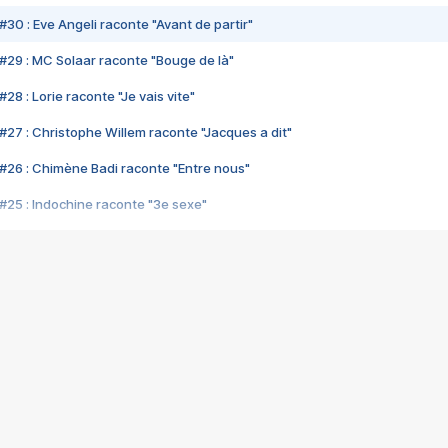
#30 : Eve Angeli raconte "Avant de partir"
#29 : MC Solaar raconte "Bouge de là"
28 : Lorie raconte "Je vais vite"
#27 : Christophe Willem raconte "Jacques a dit"
#26 : Chimène Badi raconte "Entre nous"
#25 : Indochine raconte "3e sexe"
#24 : Zaho raconte "C'est chelou"
#23 : Patrick Bruel raconte "Au café des délices"
#22 : Kyo raconte "Le chemin"
#21 : Nolwenn Leroy raconte "Cassé"
#20 : Patrick Hernandez raconte "Born to be alive"
#19 : Lorie raconte "Près de moi"