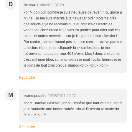
D
dianou
31/08/2011 07:29
<br /> bonjour, comme je suis heureuse de revenir ici, grâce a
Muriel , je me suis inscrite à ta news car over blog me crée
des soucis et je ne recevais plus du tout d'avis d'articles
venant de chez toi<br /> !je vais en profiter pour aller voir tes
cartes et autres merveilles car je t'ai perdu depuis Janvier !
Par contre , ne me répond pas sous ce com je n'arrive pas sur
la lecture réponse en cliquant<br /> sur les liens je me
retrouve sur la page erreur 404 d'over-blog ! donc si réponse,
c'est soit mon blog, soit mon adresse mail ! voila, heureuse je
te joins de tout gros bisous, dianou<br /> <br /> <br />
Répondre
M
marie poupée
29/08/2011 20:27
<br /> Bonsoir Pascale ,<br /> J'espère que tout va bien !<br />
je te souhaite une bonne soirée .<br /> Bises<br /> marie<br
/> <br /> <br />
Répondre