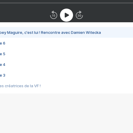
bey Maguire, c'est lui ! Rencontre avec Damien Witecka
e 6
e 5
e 4
e 3
s créatrices de la VF !
e 2
e 1
e Mektoub My Love arrive enfin ! Rencontre avec Shaïn Boumedine et Sal
i : après Toni en famille